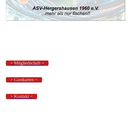
> Mitgliedschaft <
> Gastkarten <
> Kontakt <